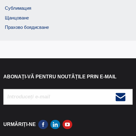
Сублимация
Щанцоване
Прахово боядисване
ABONAȚI-VĂ PENTRU NOUTĂȚILE PRIN E-MAIL
URMĂRIȚI-NE