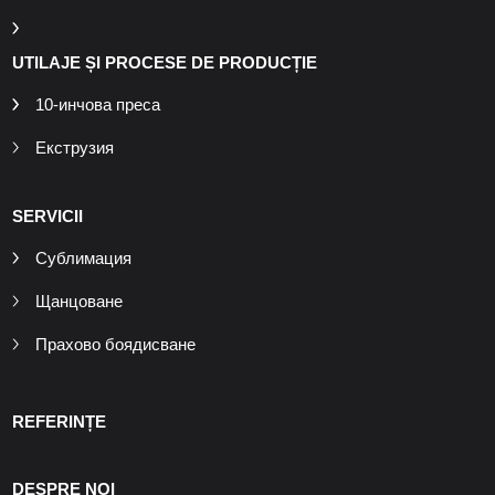
UTILAJE ȘI PROCESE DE PRODUCȚIE
10-инчова преса
Екструзия
SERVICII
Сублимация
Щанцоване
Прахово боядисване
REFERINȚE
DESPRE NOI