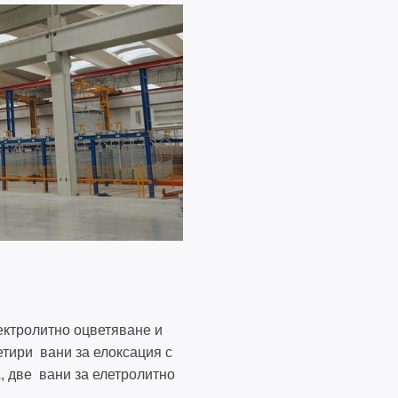
Е
ектролитно оцветяване и
етири вани за елоксация с
, две вани за елетролитно