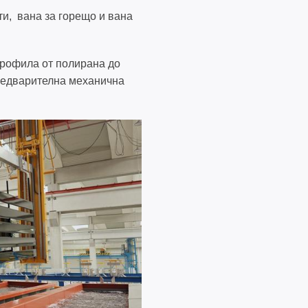
ти, вана за горещo и вана
профила от полирана до
предварителна механична