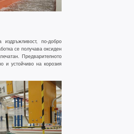
 издръжливост, по-добро
аботка се получава оксиден
печатан. Предварителното
о и устойчиво на корозия