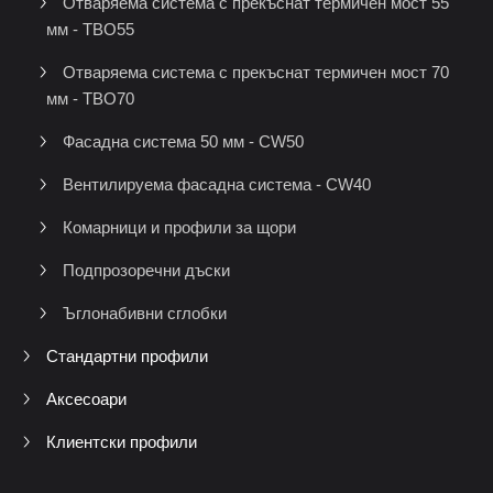
Отваряема система с прекъснат термичен мост 55
мм - TBO55
Отваряема система с прекъснат термичен мост 70
мм - TBO70
Фасадна система 50 мм - CW50
Вентилируема фасадна система - CW40
Комарници и профили за щори
Подпрозоречни дъски
Ъглонабивни сглобки
Стандартни профили
Аксесоари
Клиентски профили