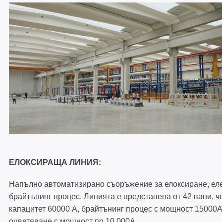
ЪГЛОНАБИВНИ СГЛОБКИ
ТЕРМО ПЛЪЗГАНЕ С ПОВДИГАН
60 ММ – TBS 60
ЕЛОКСИРАЩА ЛИНИЯ:
Напълно автоматизирано съоръжение за елоксиране, ел
брайтънинг процес. Линията е представена от 42 вани, ч
капацитет 60000 А, брайтънинг процес с мощност 15000А
оцветяване с мощност по 10 000А,