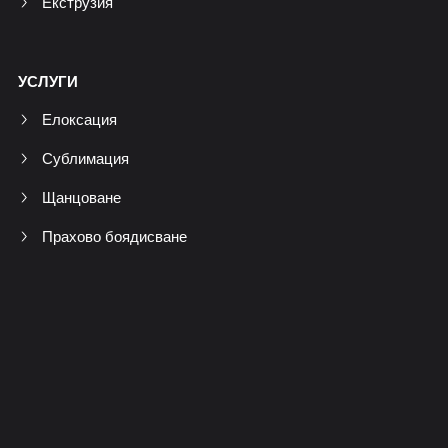
Екструзия
УСЛУГИ
Елоксация
Сублимация
Щанцоване
Прахово боядисване