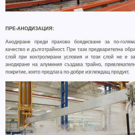
ПРЕ-АНОДИЗАЦИЯ:
Анодиране преди прахово боядисване за по-голяма
качество и дълготрайност. При тази предварителна обр
слой при контролирани условия и този слой не е за
анодиране на алуминия създава трайно, привлекателн
покритие, което предлага по-добре изглеждащ продукт.