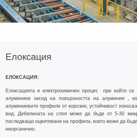
ОТВАРЯЕМА СИСТЕМА С
ПРЕКЪСНАТ ТЕРМИЧЕН МОСТ 7
ММ - TBO70
ФАСАДНА СИСТЕМА 50 ММ - CW
Елоксация
ВЕНТИЛИРУЕМА ФАСАДНА
ЕЛОКСАЦИЯ:
СИСТЕМА - CW40
Елоксацията е електрохимичен процес при който се 
алуминиев оксид на повърхността на алуминия , к
КОМАРНИЦИ И ПРОФИЛИ ЗА
алуминиевите профили от корозия, устойчивост износва
ЩОРИ
вид. Дебелината на слоя може да бъде от 5-30 мик
последващо оцветяване на профила, което може да бъде
неорганично.
ПОДПРОЗОРЕЧНИ ДЪСКИ