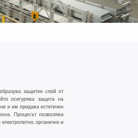
0
50
образува защитен слой от
ойто осигурява защита на
не и им придава естетичен
рона. Процесът позволява
 електролитно, органично и