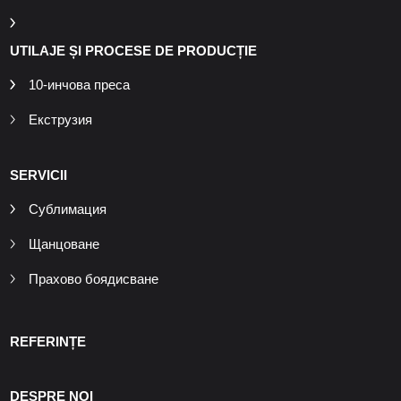
UTILAJE ȘI PROCESE DE PRODUCȚIE
10-инчова преса
Екструзия
SERVICII
Сублимация
Щанцоване
Прахово боядисване
REFERINȚE
DESPRE NOI