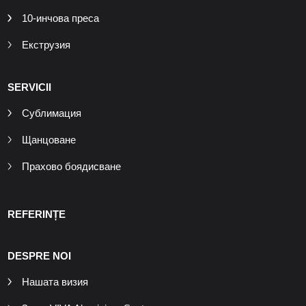
10-инчова преса
Екструзия
SERVICII
Сублимация
Щанцоване
Прахово боядисване
REFERINȚE
DESPRE NOI
Нашата визия