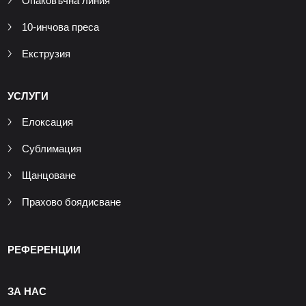
Опаковъчна линия
10-инчова преса
Екструзия
УСЛУГИ
Елоксация
Сублимация
Щанцоване
Прахово боядисване
РЕФЕРЕНЦИИ
ЗА НАС