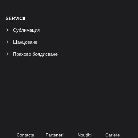
SERVICII
Сублимация
Щанцоване
Прахово боядисване
Contacte
Parteneri
Noutăți
Cariere