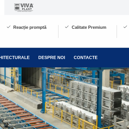
Reacție promptă
Calitate Premium
НАЗАД
RHITECTURALE
DESPRE NOI
CONTACTE