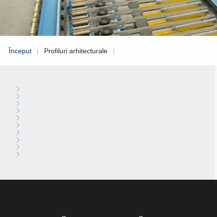
Început
|
Profiluri arhitecturale
|