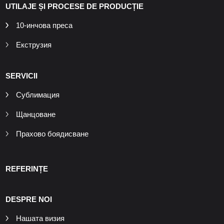
UTILAJE ȘI PROCESE DE PRODUCȚIE
10-инчова преса
Екструзия
SERVICII
Сублимация
Щанцоване
Прахово боядисване
REFERINȚE
DESPRE NOI
Нашата визия