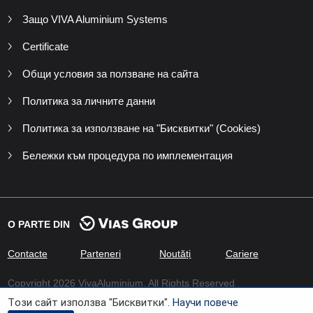
Защо VIVA Aluminium Systems
Certificate
Общи условия за ползване на сайта
Политика за личните данни
Политика за използване на "Бисквитки" (Cookies)
Бележки към процедура по имплементация
O PARTE DIN
Contacte
Parteneri
Noutăți
Cariere
Copyright 2026 VivaAluminium. All Rights Reserved
Tози сайт използва "Бисквитки".
Научи повече
Developed by
Xenium Company