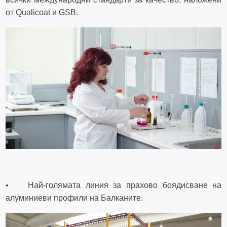
от Qualicoat и GSB.
• Най-голямата линия за прахово боядисване на
алуминиеви профили на Балканите.