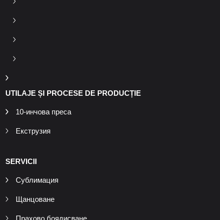
UTILAJE ȘI PROCESE DE PRODUCȚIE
10-инчова преса
Екструзия
SERVICII
Сублимация
Щанцоване
Прахово боядисване