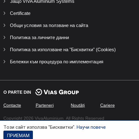
Защо VIVA Aluminium Systems
Certificate
Общи условия за ползване на сайта
Политика за личните данни
Политика за използване на "Бисквитки" (Cookies)
Бележки към процедура по имплементация
O PARTE DIN
Contacte
Parteneri
Noutăți
Cariere
Copyright 2026 VivaAluminium. All Rights Reserved
Tози сайт използва "Бисквитки".
Научи повече
Developed by
Xenium Company
ПРИЕМАМ