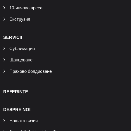
10-инчова преса
Екструзия
SERVICII
Сублимация
Щанцоване
Прахово боядисване
REFERINȚE
DESPRE NOI
Нашата визия