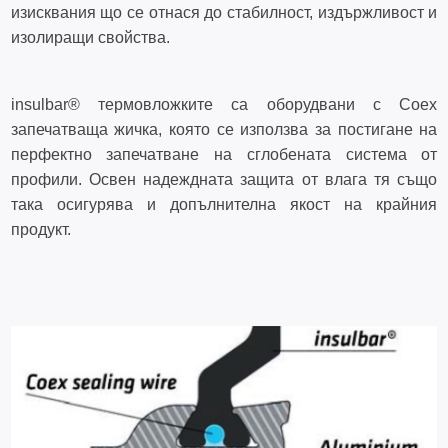
изисквания що се отнася до стабилност, издържливост и
изолиращи свойства.
insulbar® термовложките са оборудвани с Coex
запечатваща жичка, която се използва за постигане на
перфектно запечатване на сглобената система от
профили. Освен надеждната защита от влага тя също
така осигурява и допълнителна якост на крайния
продукт.