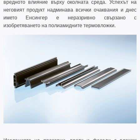
вредното влияние върху околната среда. Успехът на
неговият продукт надминава всички очаквания и днес
името Енсингер е неразривно свързано с
изобретяването на полиамидните термовложки.