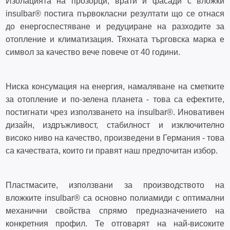
Изолацията на прозорци, врати и фасади с вложки
insulbar® постига първокласни резултати що се отнася
до енергоспестяване и редуциране на разходите за
отопление и климатизация. Тяхната търговска марка е
символ за качество вече повече от 40 години.
Ниска консумация на енергия, намаляване на сметките
за отопление и по-зелена планета - това са ефектите,
постигнати чрез използването на insulbar®. Иновативен
дизайн, издръжливост, стабилност и изключително
високо ниво на качество, произведени в Германия - това
са качествата, които ги правят наш предпочитан избор.
Пластмасите, използвани за производството на
вложките insulbar® са основно полиамиди с оптимални
механични свойства спрямо предназначението на
конкретния профил. Те отговарят на най-високите