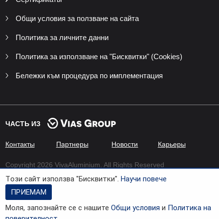
Общи условия за ползване на сайта
Политика за личните данни
Политика за използване на "Бисквитки" (Cookies)
Бележки към процедура по имплементация
ЧАСТЬ ИЗ
Контакты
Партнеры
Новости
Карьеры
Copyright 2026 VivaAluminium. All Rights Reserved
Tози сайт използва "Бисквитки".
Научи повече
Developed by
Xenium Company
ПРИЕМАМ
Моля, запознайте се с нашите
Общи условия
и
Политика на
поверителност
.