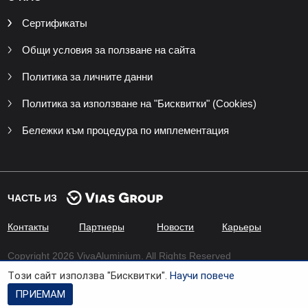
Сертификаты
Общи условия за ползване на сайта
Политика за личните данни
Политика за използване на "Бисквитки" (Cookies)
Бележки към процедура по имплементация
ЧАСТЬ ИЗ
Контакты
Партнеры
Новости
Карьеры
Copyright 2026 VivaAluminium. All Rights Reserved
Tози сайт използва "Бисквитки".
Научи повече
Developed by
Xenium Company
ПРИЕМАМ