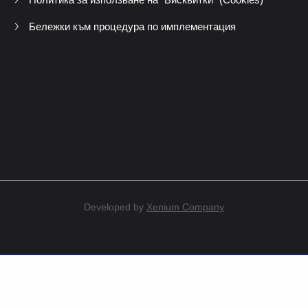
Бележки към процедура по имплементация
Developed by
Xenium Company