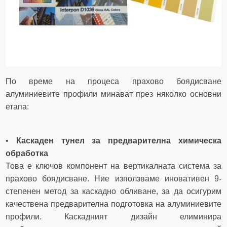
По време на процеса прахово боядисване
алуминиевите профили минават през няколко основни
етапа:
•
Каскаден тунел за предварителна химическа
обработка
Това е ключов компонент на вертикалната система за
прахово боядисване. Ние използваме иновативен 9-
степенен метод за каскадно обливане, за да осигурим
качествена предварителна подготовка на алуминиевите
профили. Каскадният дизайн елиминира