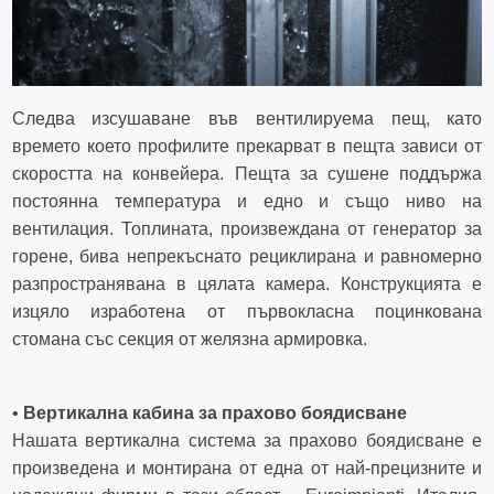
Следва изсушаване във вентилируема пещ, като
времето което профилите прекарват в пещта зависи от
скоростта на конвейера. Пещта за сушене поддържа
постоянна температура и едно и също ниво на
вентилация. Топлината, произвеждана от генератор за
горене, бива непрекъснато рециклирана и равномерно
разпространявана в цялата камера. Конструкцията е
изцяло изработена от първокласна поцинкована
стомана със секция от желязна армировка.
•
Вертикална кабина за прахово боядисване
Нашата вертикална система за прахово боядисване е
произведена и монтирана от една от най-прецизните и