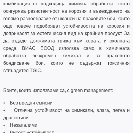
комбинация от подходяща химична обработка, която
осигурява резистентност на корозия и въвеждането на
голямо разнообразие от нюанси на праховите бои, които
още повече подобряват устойчивостта на корозия и
допринасят за естетическия вид на крайния продукт. За
да отдаде дължимата грижа към хората и околната
среда, ВИАС ЕООД използва само в химичната
обработка безхромен химикал и за праховото
боядисване бои, които не съдържат токсичния
втвърдител TGIC.
Боите, които използваме са, с green management:
• Без вредни емисии
• Отлична устойчивост на химикали, влага, петна и
драскотини.
• Незапалими
• Висока устойчивост