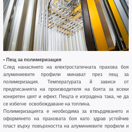
•
Пещ за полимеризация
След нанасянето на електростатичната прахова боя
алуминиевите профили минават през пещ за
полимеризация. Температурата й зависи от
предписанията на производителя на боята за всеки
конкретен цвят и ефект. Пещта е изградена така, че да
се избегне освобождаване на топлина.
Полимеризацията е необходима за втвърдяването и
оформянето на праховата боя като здрав устойчив
пласт върху повърхността на алуминиевите профили и