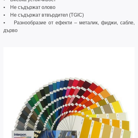
• Не съдържат олово
• Не съдържат втвърдител (TGIC)
• Разнообразие от ефекти – металик, фиджи, сабле,
дърво