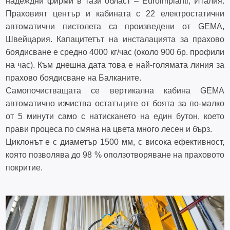
надеждни фирми в тази област – Euroimpianti, Италия.
Праховият център и кабината с 22 електростатични
автоматични пистолета са произведени от GEMA,
Швейцария. Капацитетът на инсталацията за прахово
боядисване е средно 4000 кг/час (около 900 бр. профили
на час). Към днешна дата това е най-голямата линия за
прахово боядисване на Балканите.
Самопочистващата се вертикална кабина GEMA
автоматично изчиства остатъците от боята за по-малко
от 5 минути само с натискането на един бутон, което
прави процеса по смяна на цвета много лесен и бърз.
Циклонът е с диаметър 1500 мм, с висока ефективност,
която позволява до 98 % оползотворяване на праховото
покритие.