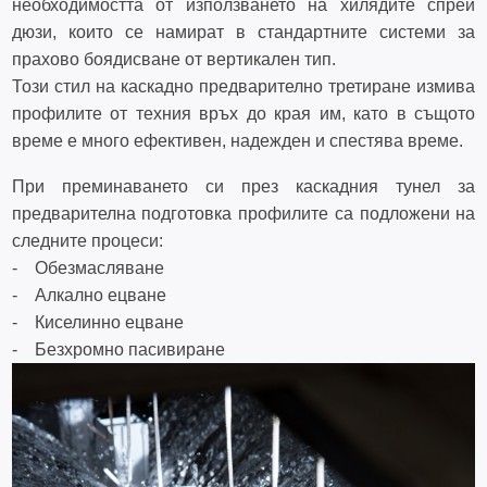
необходимостта от използването на хилядите спрей
дюзи, които се намират в стандартните системи за
прахово боядисване от вертикален тип.
Този стил на каскадно предварително третиране измива
профилите от техния връх до края им, като в същото
време е много ефективен, надежден и спестява време.
При преминаването си през каскадния тунел за
предварителна подготовка профилите са подложени на
следните процеси:
- Обезмасляване
- Алкално ецване
- Киселинно ецване
- Безхромно пасивиране