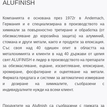
ALUFINISH
Компанията е основана през 1972г в Andernach,
Германия и е специализирана в производството на
химикали за повърхностно третиране и обработка (от
обезмасляване до корозийна защита) на алуминий,
стомана и други метали, както и продукти за елоксация.
Със своя над 40 одишен опит в областта на
металохимията и клиенти в над 40 държави от целия
свят ALUFINISH е лидер в производството на препарати
за обезмасляване, ецване, изсветляване, елоксиране,
хромиране, фосфатиране и оцветяване на метали.
Фирмата предлага и системи за автоматично измерване
и дозиране на химикалите, съобразени с
индивидуалните нужди на всеки клиент.
Продуктите на Alufinish са съобразени с грижата за