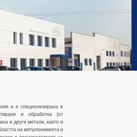
0
50
ания и е специализирана в
етиране и обработка (от
на и други метали, както и
бластта на металохимията и