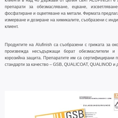
клиенти в над 40 държави от целия свят ALUFINISH е 
препарати за обезмасляване, ецване, изсветляване
фосфатиране и оцветяване на метали. Фирмата предлага
ЪГЛОНАБИВНИ СГЛОБКИ
измерване и дозиране на химикалите, съобразени с инд
клиент.
ТЕРМО ПЛЪЗГАНЕ С ПОВДИГАН
60 ММ – TBS 60
Продуктите на Alufinish са съобразени с грижата за о
произвежда несъдържащи борат обезмаслители и 
корозийна защита. Препаратите им са сертифицирани п
стандарти за качество – GSB, QUALICOAT, QUALINOD и д