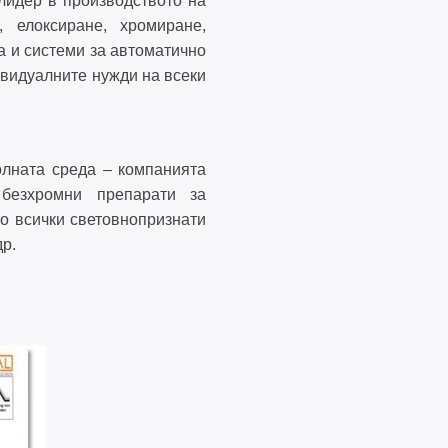
лидер в производството на
, елоксиране, хромиране,
 и системи за автоматично
ивидуалните нужди на всеки
Е
колната среда – компанията
безхромни препарати за
о всички световнопризнати
р.