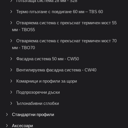
Плъзгаща система 28 мм - S28
Термо плъзгане с повдигане 60 мм – TBS 60
Отваряема система с прекъснат термичен мост 55
мм - TBO55
Отваряема система с прекъснат термичен мост 70
мм - TBO70
Фасадна система 50 мм - CW50
Вентилируема фасадна система - CW40
Комарници и профили за щори
Подпрозоречни дъски
Ъглонабивни сглобки
Стандартни профили
Аксесоари