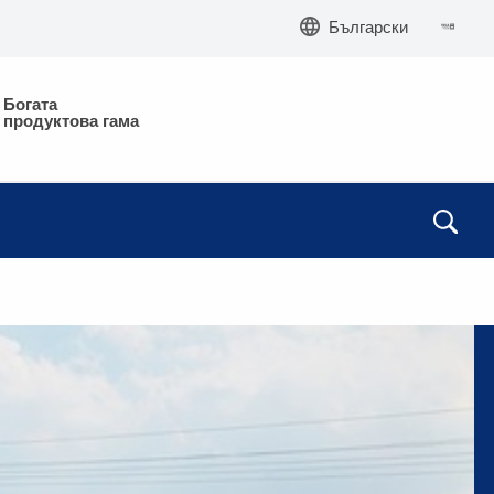
Български
Богата
продуктова гама
28
5