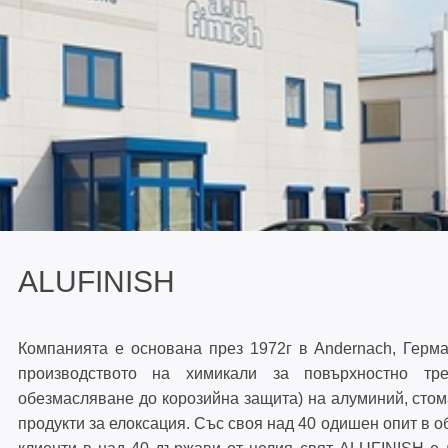
ОТВАРЯЕМА СИСТЕМА С
ПРЕКЪСНАТ ТЕРМИЧЕН МОСТ 7
ММ - TBO70
ФАСАДНА СИСТЕМА 50 ММ - CW
ВЕНТИЛИРУЕМА ФАСАДНА
СИСТЕМА - CW40
ALUFINISH
КОМАРНИЦИ И ПРОФИЛИ ЗА
Компанията е основана през 1972г в Andernach, Герм
ЩОРИ
производството на химикали за повърхностно тр
обезмасляване до корозийна защита) на алуминий, стома
продукти за елоксация. Със своя над 40 одишен опит в о
ПОДПРОЗОРЕЧНИ ДЪСКИ