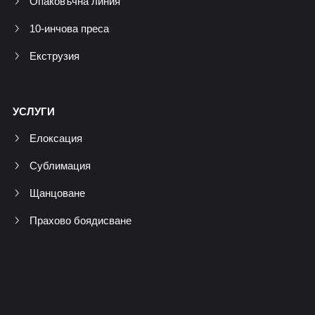
Опаковъчна линия
10-инчова преса
Екструзия
УСЛУГИ
Елоксация
Сублимация
Щанцоване
Прахово боядисване