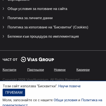
Общи условия за ползване на сайта
Политика за личните данни
Политика за използване на "Бисквитки" (Cookies)
Бележки към процедура по имплементация
ЧАСТ ОТ
Контакти
Партньори
Новини
Кариери
Copyright 2026 VivaAluminium. All Rights Reserved
Tози сайт използва "Бисквитки".
Научи повече
Developed by
Xenium Company
ПРИЕМАМ
Моля, запознайте се с нашите
Общи условия
и
Политика на
поверителност
.