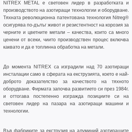
NITREX METAL е световен лидер в разработката и
производството на азотиращи технологии и оборудване.
Тяхната революционна патентована технология Nitreg®
осигурява по-дълъг живот и резистентност на корозия за
черните и цветните метали – качества, които са много
ценени от всеки, чиито производствен процес включва
каквато и да е топлинна обработка на метали.
До момента NITREX са изградили над 70 азотиращи
инсталации само в сферата на екструзията, което е най-
доброто доказателство за качеството на тяхното
оборудване. Фирмата започва развитието си през 1984г.
и оттогава постепенно изгражда позициите си на
световен лидер на пазара на азотиращи машини и
технологии.
Във фабриките за екструзия на алуминий азотиращите