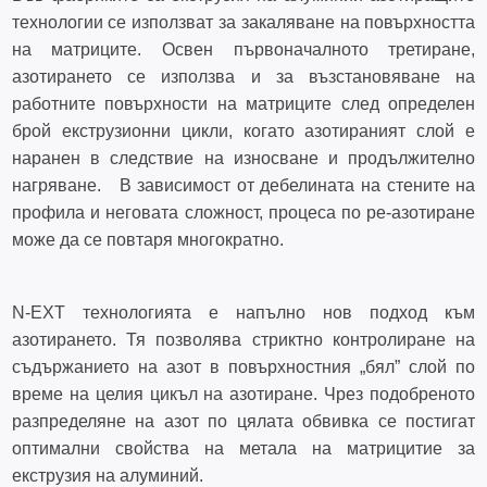
технологии се използват за закаляване на повърхността
на матриците. Освен първоначалното третиране,
азотирането се използва и за възстановяване на
работните повърхности на матриците след определен
брой екструзионни цикли, когато азотираният слой е
наранен в следствие на износване и продължително
нагряване. В зависимост от дебелината на стените на
профила и неговата сложност, процеса по ре-азотиране
може да се повтаря многократно.
N-EXT технологията е напълно нов подход към
азотирането. Тя позволява стриктно контролиране на
съдържанието на азот в повърхностния „бял” слой по
време на целия цикъл на азотиране. Чрез подобреното
разпределяне на азот по цялата обвивка се постигат
оптимални свойства на метала на матрицитие за
екструзия на алуминий.