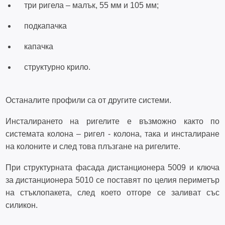
три ригела – малък, 55 мм и 105 мм;
подкапачка
капачка
структурно крило.
Останалите профили са от другите системи.
Инсталирането на ригелите е възможно както по
системата колона – ригел - колона, така и инсталиране
на колоните и след това плъзгане на ригелите.
При структурната фасада дистанционера 5009 и ключа
за дистанционера 5010 се поставят по целия периметър
на стъклопакета, след което отгоре се заливат със
силикон.