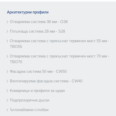
Архитектурни профили
Отваряема система 38 мм - O38
Плъзгаща система 28 мм - S28
Отваряема система с прекъснат термичен мост 55 мм -
TBO55
Отваряема система с прекъснат термичен мост 70 мм -
TBO70
Фасадна система 50 мм - CW50
Вентилируема фасадна система - CW40
Комарници и профили за щори
Подпрозоречни дъски
Ъглонабивни сглобки