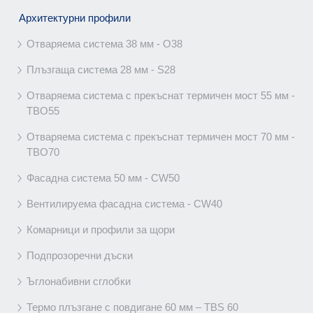
Архитектурни профили
Отваряема система 38 мм - O38
Плъзгаща система 28 мм - S28
Отваряема система с прекъснат термичен мост 55 мм -
TBO55
Отваряема система с прекъснат термичен мост 70 мм -
TBO70
Фасадна система 50 мм - CW50
Вентилируема фасадна система - CW40
Комарници и профили за щори
Подпрозоречни дъски
Ъглонабивни сглобки
Термо плъзгане с повдигане 60 мм – TBS 60