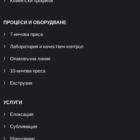
Клиентски профили
ПРОЦЕСИ И ОБОРУДВАНЕ
7-инчова преса
Лаборатория и качествен контрол
Опаковъчна линия
10-инчова преса
Екструзия
УСЛУГИ
Елоксация
Сублимация
Щанцоване