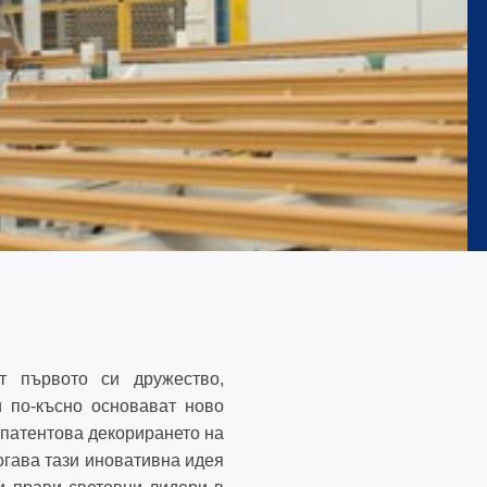
0
50
т първото си дружество,
 по-късно основават ново
 патентова декорирането на
огава тази иновативна идея