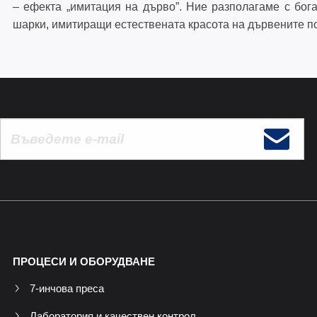
– ефекта „имитация на дърво”. Ние разполагаме с бога
шарки, имитиращи естествената красота на дървените п
ПРОЦЕСИ И ОБОРУДВАНЕ
7-инчова преса
Лаборатория и качествен контрол