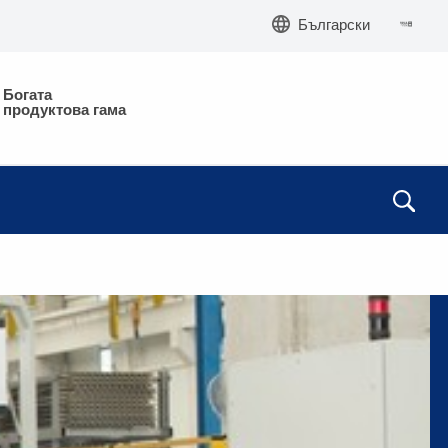
Български
Богата
продуктова гама
28
5