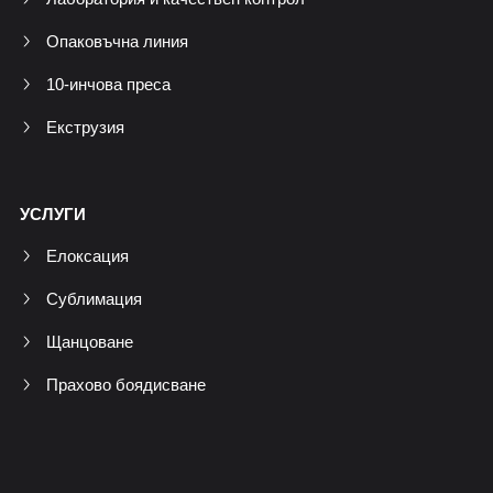
Опаковъчна линия
10-инчова преса
Екструзия
УСЛУГИ
Елоксация
Сублимация
Щанцоване
Прахово боядисване