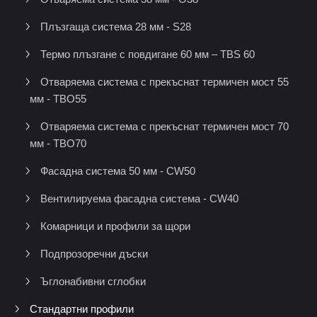
Плъзгаща система 28 мм - S28
Термо плъзгане с повдигане 60 мм – TBS 60
Отваряема система с прекъснат термичен мост 55
мм - TBO55
Отваряема система с прекъснат термичен мост 70
мм - TBO70
Фасадна система 50 мм - CW50
Вентилируема фасадна система - CW40
Комарници и профили за щори
Подпрозоречни дъски
Ъглонабивни сглобки
Стандартни профили