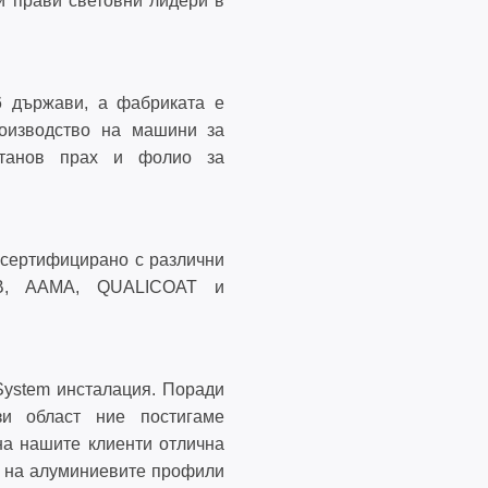
и прави световни лидери в
6 държави, а фабриката е
роизводство на машини за
Е
ретанов прах и фолио за
 сертифицирано с различни
SB, AAMA, QUALICOAT и
ystem инсталация. Поради
зи област ние постигаме
на нашите клиенти отлична
а на алуминиевите профили