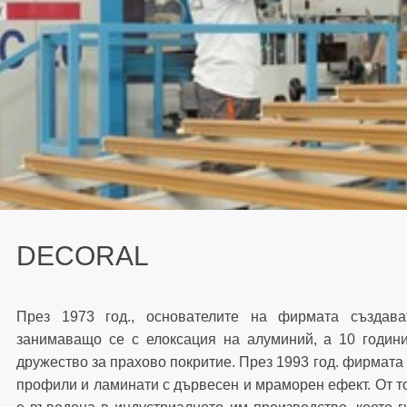
ОТВАРЯЕМА СИСТЕМА С
ПРЕКЪСНАТ ТЕРМИЧЕН МОСТ 7
ММ - TBO70
ФАСАДНА СИСТЕМА 50 ММ - CW
ВЕНТИЛИРУЕМА ФАСАДНА
СИСТЕМА - CW40
DECORAL
КОМАРНИЦИ И ПРОФИЛИ ЗА
През 1973 год., основателите на фирмата създава
ЩОРИ
занимаващо се с елоксация на алуминий, а 10 години
дружество за прахово покритие. През 1993 год. фирмата
профили и ламинати с дървесен и мраморен ефект. От т
ПОДПРОЗОРЕЧНИ ДЪСКИ