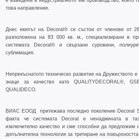
е въведена в индустриалното им производство, което г
това направление.
ЪГЛОНАБИВНИ СГЛОБКИ
Днес екипът на Decoral® се състои от членове от 2
разположена на 83 000 кв. м., специализирани в п
ТЕРМО ПЛЪЗГАНЕ С ПОВДИГАН
системата Decoral® и свързани суровини, полиу
60 ММ – TBS 60
сублимация.
Непрекъснатото техническо развитие на Дружеството е
знаци за качество като QUALITYDECORAL®, G
QUALIDECO.
ВИАС ЕООД притежава последно поколение Decoral S
факта че системата Decoral е ненадмината в та
изключително качество и сме способни да предложим 
допълнителна технология за третиране на повърхностт